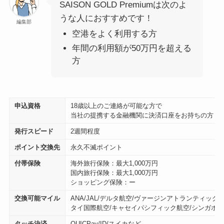
SAISON GOLD Premiumは次のよ
うな人におすすめです！
編集部
空港をよく利用する方
年間の利用額が50万円を超える
方
申込資格
18歳以上のご連絡が可能な方で
当社の提携する金融機関に決済口座をお持ちの方
発行スピード
2週間程度
ポイント交換先
永久不滅ポイント
付帯保険
海外旅行保険：最大1,000万円
国内旅行保険：最大1,000万円
ショッピング保険：ー
交換可能マイル
ANA/JAL/デルタ航空/ヴァージンアトランティック航
タイ国際航空/キャセイパシフィック航空/シンガポー
タッチ決済
QUICPay/ID/スイカなど