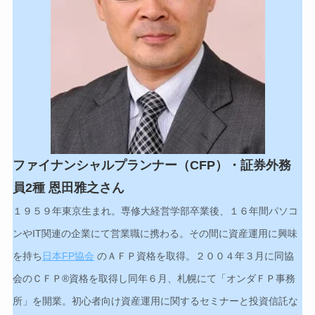
ファイナンシャルプランナー（CFP）・証券外務
員2種 恩田雅之さん
１９５９年東京生まれ。専修大経営学部卒業後、１６年間パソコ
ンやIT関連の企業にて営業職に携わる。その間に資産運用に興味
を持ち
日本FP協会
のＡＦＰ資格を取得。２００４年３月に同協
会のＣＦＰ®資格を取得し同年６月、札幌にて「オンダＦＰ事務
所」を開業。初心者向け資産運用に関するセミナーと投資信託な