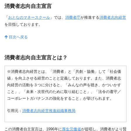
消費者志向自主宣言
「
おとなのマネースクール
」では、
消費者庁
が推進する
消費者志向経営
を目指しております。
目次へ戻る
消費者志向自主宣言とは？
※消費者志向経営とは、「消費者」と「共創・協働」して「社会価
値」を向上させる経営のことと定義しております。また、消費者志
向経営の活動を３つに分けると、「みんなの声を聴き、かついかす
こと」、「未来・次世代のために取り組むこと」、「法令の遵守／
コーポレートガバナンスの強化をすること」が挙げられます。
引用元：
消費者志向経営推進組織事務局
この消費者自主宣言は、1996年に
厚生労働省
が提唱し、消費者がより賢